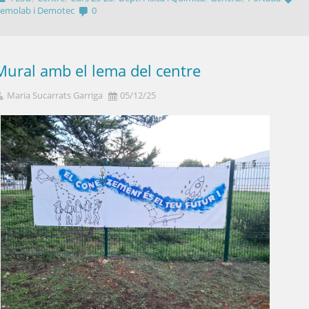
emolab i Demotec
0
Mural amb el lema del centre
Maria Sucarrats Garriga
05/12/25