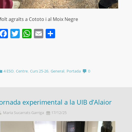
olt agraïts a Cototo i al Moix Negre
Facebook
Twitter
WhatsApp
Email
Comparteix
,
,
,
,
4 ESO
Centre
Curs 25-26
General
Portada
0
Jornada experimental a la UIB d’Alaior
Maria Sucarrats Garriga
17/12/25