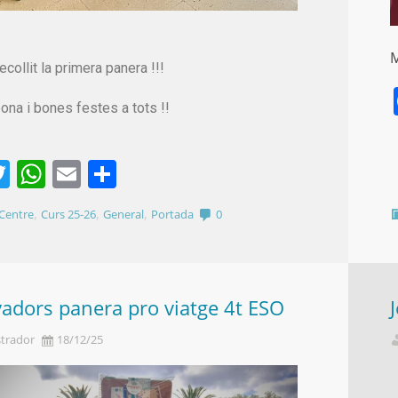
M
ecollit la primera panera !!!
ona i bones festes a tots !!
acebook
Twitter
WhatsApp
Email
Comparteix
,
,
,
Centre
Curs 25-26
General
Portada
0
adors panera pro viatge 4t ESO
trador
18/12/25