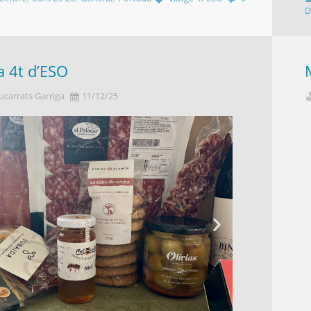
D
a 4t d’ESO
ucarrats Garriga
11/12/25