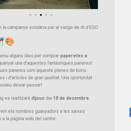
 la campanya solidària per al viatge de 4t d’ESO
.
teniu alguns dies per comprar
paperetes a
uanyar una d’aquestes fantàstiques paneres!
ues paneres com aqueste plenes de bons
s i d’articles de gran qualitat. Una oportunitat
podeu deixar passar!
ig es realitzarà
dijous
dia
18 de desembre
.
rem els nombres guanyadors a les xarxes
i a la pàgina web del centre.