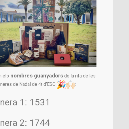
nombres guanyadors
m els
de la rifa de les
neres de Nadal de 4t d’ESO
:
anera 1: 1531
anera 2: 1744