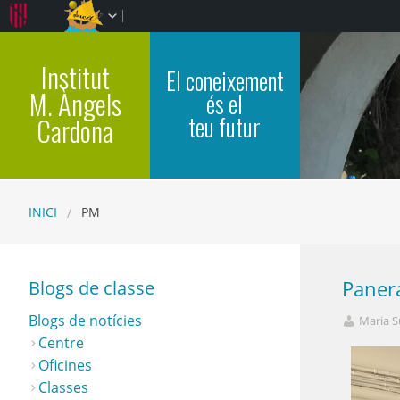
Institut
El coneixement
M. Àngels
és el
teu futur
Cardona
INICI
PM
Optimized
Blogs de classe
Paner
Blogs de notícies
Maria S
Centre
Oficines
Classes