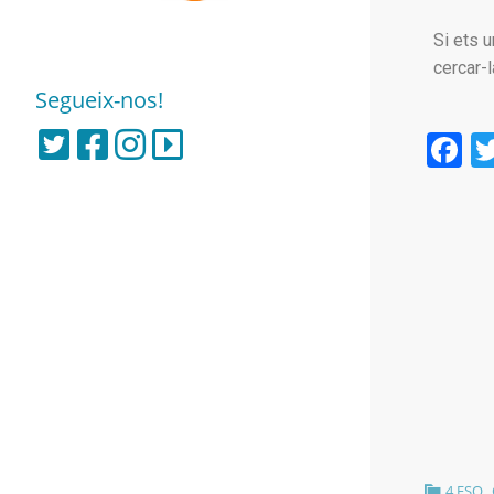
Si ets 
cercar-l
Segueix-nos!
F
,
4 ESO