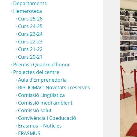
Departaments
Hemeroteca
Curs 25-26
Curs 24-25
Curs 23-24
Curs 22-23
 (4)
Opt
Curs 21-22
Curs 20-21
Premis i Quadre d’honor
Projectes del centre
Aula d’Emprenedoria
BIBLIOMAC: Novetats i reserves
Comissió Lingüística
Comissió medi ambient
Comissió salut
Convivència i Coeducació
Erasmus – Notícies
ERASMUS