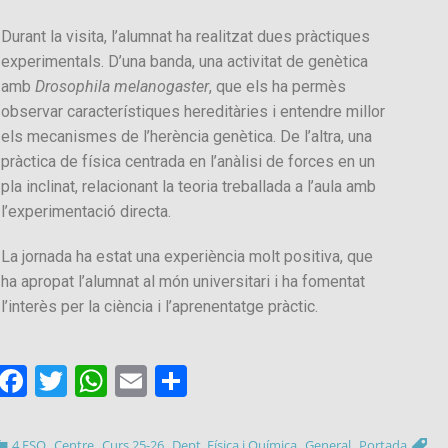
Durant la visita, l’alumnat ha realitzat dues pràctiques
experimentals. D’una banda, una activitat de genètica
amb
Drosophila melanogaster
, que els ha permès
observar característiques hereditàries i entendre millor
els mecanismes de l’herència genètica. De l’altra, una
pràctica de física centrada en l’anàlisi de forces en un
pla inclinat, relacionant la teoria treballada a l’aula amb
l’experimentació directa.
La jornada ha estat una experiència molt positiva, que
ha apropat l’alumnat al món universitari i ha fomentat
l’interès per la ciència i l’aprenentatge pràctic.
Facebook
Twitter
WhatsApp
Email
Comparteix
,
,
,
,
,
4 ESO
Centre
Curs 25-26
Dept. Física i Química
General
Portada