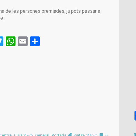
una de les persones premiades, ja pots passar a
a!!
acebook
Twitter
WhatsApp
Email
Comparteix
,
,
,
Centre
Curs 25-26
General
Portada
viatge 4t ESO
0