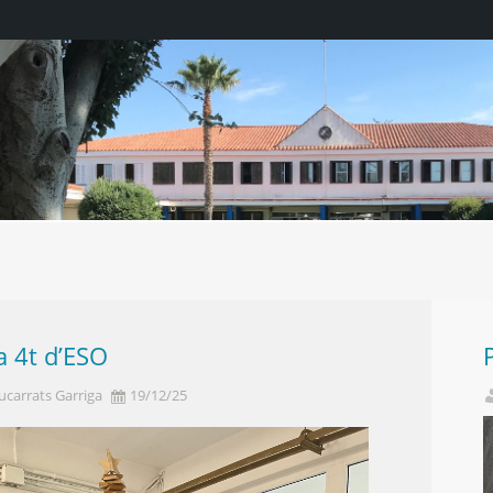
 by JPEGmini 3.18.4.211672608-TBTBLNP 0x5
a 4t d’ESO
ucarrats Garriga
19/12/25