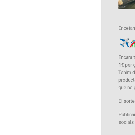
Encetam
Encara 
1€
per g
Tenim d
producte
que no 
El sorte
Publica
socials 