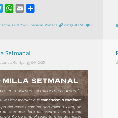
acebook
Twitter
WhatsApp
Email
Comparteix
,
,
,
Centre
Curs 25-26
General
Portada
viatge 4t ESO
0
la Setmanal
ucarrats Garriga
04/12/25