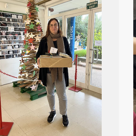
imized by JPEGmini 3.18.4.211672608-TBTB
El coneixement (4)
Àgora a