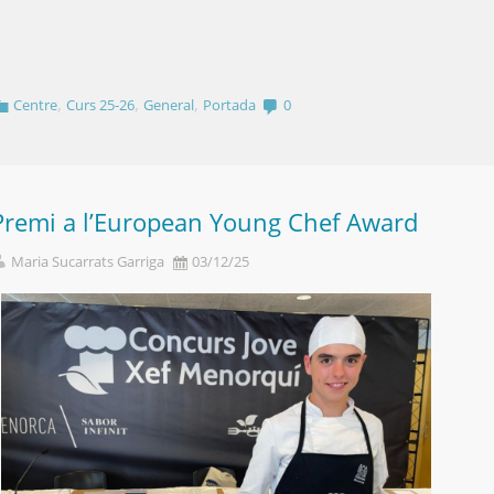
,
,
,
Centre
Curs 25-26
General
Portada
0
Premi a l’European Young Chef Award
Maria Sucarrats Garriga
03/12/25