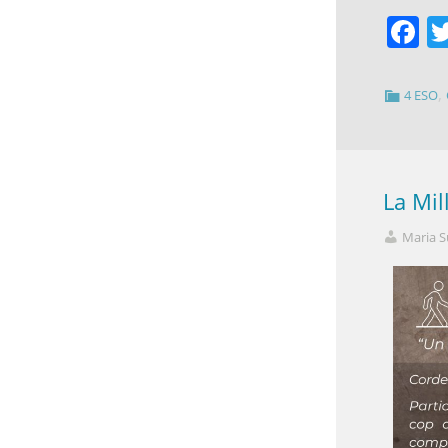
F
,
4 ESO
La Mil
Maria S