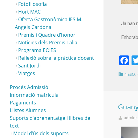
Fotofilosofia
Hort MAC
Oferta Gastronòmica IES M.
Ja han r
Àngels Cardona
Premis i Quadre d’honor
Enhorab
Notícies dels Premis Talia
Programa EOIES
F
Reflexió sobre la pràctica docent
Sant Jordi
Viatges
,
4 ESO
Procés Admissió
Informació matrícula
Pagaments
Guany
Llistes Alumnes
Suports d’aprenentatge i llibres de
adminis
text
Model d’ús dels suports