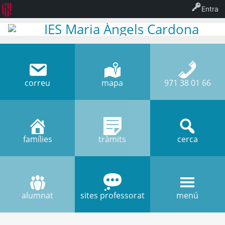
Entra
IES Maria Àngels Cardona
correu
mapa
971 38 01 66
famílies
tràmits
cerca
alumnat
sites professorat
menú