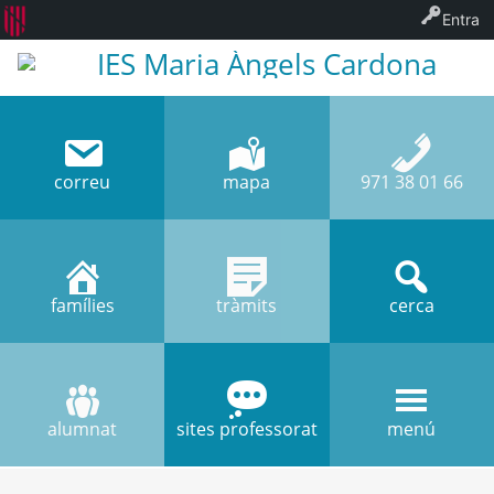
Entra
IES Maria Àngels Cardona
correu
mapa
971 38 01 66
famílies
tràmits
cerca
alumnat
sites professorat
menú