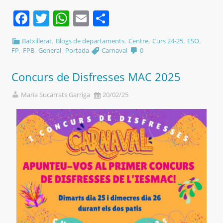
Facebook
Twitter
WhatsApp
Email
Comparteix
,
,
,
,
,
Batxillerat
Blogs de departaments
Centre
Curs 24-25
ESO
,
,
,
FP
FPB
General
Portada
Carnaval
0
Concurs de Disfresses MAC 2025
Maria Sucarrats Garriga
20/02/25