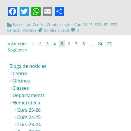
Facebook
Twitter
WhatsApp
Email
Comparteix
,
,
,
,
,
,
,
Batxillerat
Centre
Comissió salut
Curs 24-25
ESO
FP
FPB
,
General
Portada
Comissió Salut
0
« Anterior
1
2
3
4
5
6
7
8
…
24
25
Següent »
Blogs de notícies
Centre
Oficines
Classes
Departaments
Hemeroteca
Curs 25-26
Curs 24-25
Curs 23-24