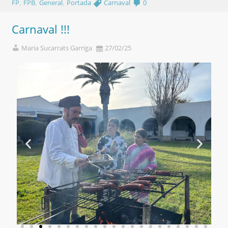
,
,
,
FP
FPB
General
Portada
Carnaval
0
Carnaval !!!
Maria Sucarrats Garriga
27/02/25