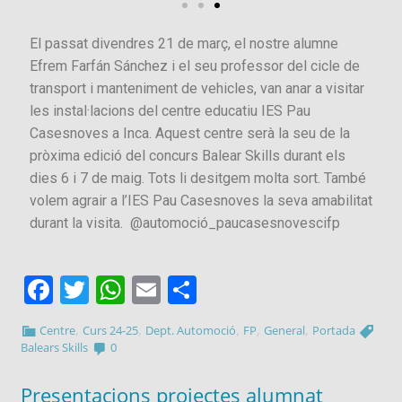
El passat divendres 21 de març, el nostre alumne
Efrem Farfán Sánchez i el seu professor del cicle de
transport i manteniment de vehicles, van anar a visitar
les instal·lacions del centre educatiu IES Pau
Casesnoves a Inca. Aquest centre serà la seu de la
pròxima edició del concurs Balear Skills durant els
dies 6 i 7 de maig. Tots li desitgem molta sort. També
volem agrair a l’IES Pau Casesnoves la seva amabilitat
durant la visita. @automoció_paucasesnovescifp
Facebook
Twitter
WhatsApp
Email
Comparteix
,
,
,
,
,
Centre
Curs 24-25
Dept. Automoció
FP
General
Portada
Balears Skills
0
Presentacions projectes alumnat