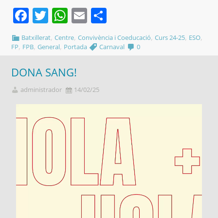
Facebook
Twitter
WhatsApp
Email
Comparteix
,
,
,
,
,
Batxillerat
Centre
Convivència i Coeducació
Curs 24-25
ESO
,
,
,
FP
FPB
General
Portada
Carnaval
0
DONA SANG!
administrador
14/02/25