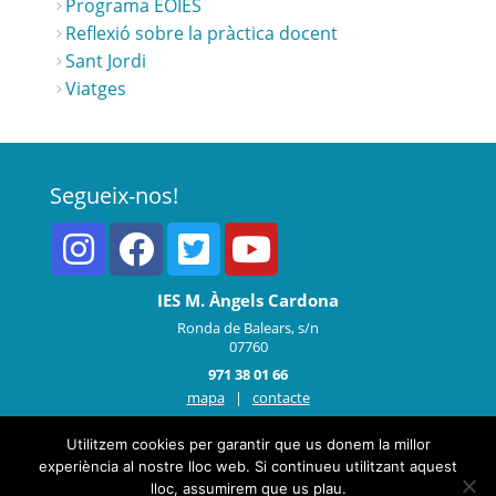
Programa EOIES
Reflexió sobre la pràctica docent
Sant Jordi
Viatges
Segueix-nos!
IES M. Àngels Cardona
Ronda de Balears, s/n
07760
971 38 01 66
mapa
|
contacte
Utilitzem cookies per garantir que us donem la millor
experiència al nostre lloc web. Si continueu utilitzant aquest
lloc, assumirem que us plau.