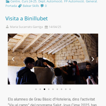
,
,
,
,
,
Centre
Curs 24-25
Dept. Automoció
FP Automoció
General
Portada
Balear Skills
0
Visita a Binillubet
Maria Sucarrats Garriga
14/04/25
Els alumnes de Grau Bàsic d’Hoteleria, dins l’activitat
“Viu al camp” del programa Salut Jove Cime 2025, han