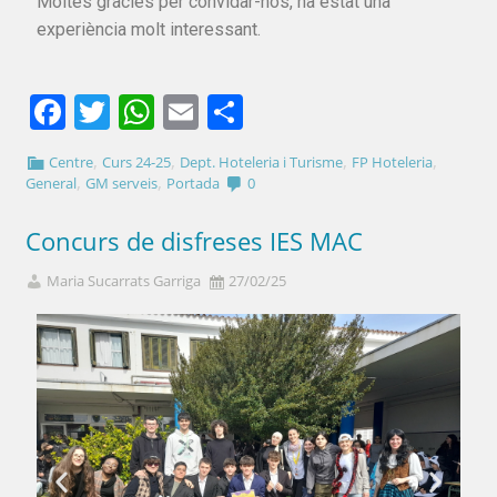
Moltes gràcies per convidar-nos, ha estat una
experiència molt interessant.
Facebook
Twitter
WhatsApp
Email
Comparteix
,
,
,
,
Centre
Curs 24-25
Dept. Hoteleria i Turisme
FP Hoteleria
,
,
General
GM serveis
Portada
0
Concurs de disfreses IES MAC
Maria Sucarrats Garriga
27/02/25