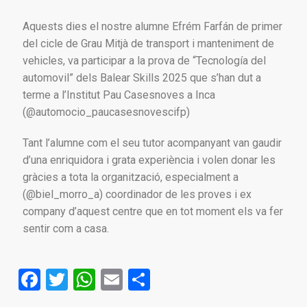
Aquests dies el nostre alumne Efrém Farfán de primer
del cicle de Grau Mitjà de transport i manteniment de
vehicles, va participar a la prova de “Tecnología del
automovil” dels Balear Skills 2025 que s’han dut a
terme a l’Institut Pau Casesnoves a Inca
(@automocio_paucasesnovescifp)
Tant l’alumne com el seu tutor acompanyant van gaudir
d’una enriquidora i grata experiència i volen donar les
gràcies a tota la organització, especialment a
(@biel_morro_a) coordinador de les proves i ex
company d’aquest centre que en tot moment els va fer
sentir com a casa.
Facebook
Twitter
WhatsApp
Email
Comparteix