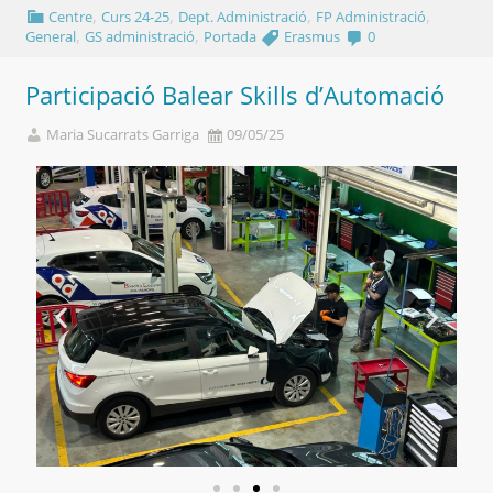
,
,
,
,
Centre
Curs 24-25
Dept. Administració
FP Administració
,
,
General
GS administració
Portada
Erasmus
0
Participació Balear Skills d’Automació
Maria Sucarrats Garriga
09/05/25