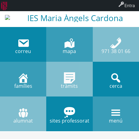
Entra
IES Maria Àngels Cardona
correu
mapa
971 38 01 66
famílies
tràmits
cerca
alumnat
sites professorat
menú