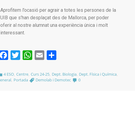
Aprofitem l’ocasió per agrair a totes les persones de la
UIB que s’han desplaçat des de Mallorca, per poder
oferir al nostre alumnat una experiència única i molt
interessant.
Facebook
Twitter
WhatsApp
Email
Comparteix
,
,
,
,
,
4 ESO
Centre
Curs 24-25
Dept. Biologia
Dept. Física i Química
,
eneral
Portada
Demolab i Demotec
0