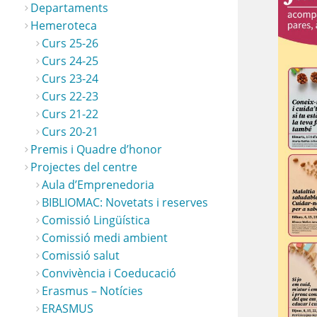
Departaments
Hemeroteca
Curs 25-26
Curs 24-25
Curs 23-24
Curs 22-23
72608-TBTBLNP 0x550d5e4d
 (4)
Opt
Curs 21-22
Curs 20-21
Premis i Quadre d’honor
Projectes del centre
Aula d’Emprenedoria
BIBLIOMAC: Novetats i reserves
Comissió Lingüística
Comissió medi ambient
Comissió salut
Convivència i Coeducació
Erasmus – Notícies
ERASMUS