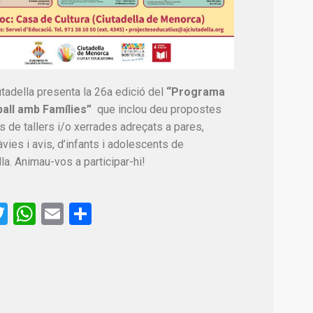
utadella presenta la 26a edició del
“Programa
all amb Famílies”
que inclou deu propostes
s de tallers i/o xerrades adreçats a pares,
vies i avis, d’infants i adolescents de
la. Animau-vos a participar-hi!
acebook
Twitter
WhatsApp
Email
Comparteix