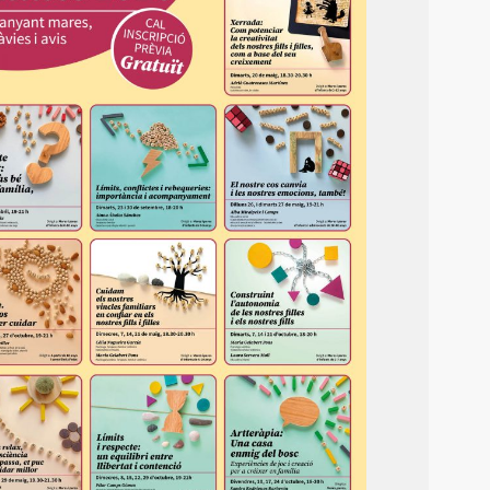
imized by JPEGmini 3.18.4.211672608-TBTB
El coneixement (4)
Àgora a