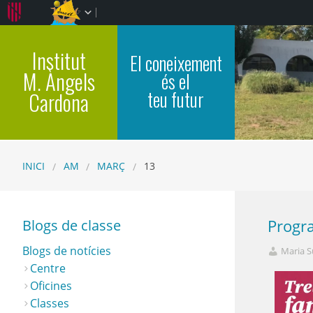
Institut
El coneixement
M. Àngels
és el
teu futur
Cardona
INICI
AM
MARÇ
13
Op
Blogs de classe
Progr
Blogs de notícies
Maria S
Centre
Oficines
Classes