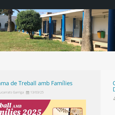
timized by JPEGmini 3.18.4.211672608-TBTB
ama de Treball amb Famílies
ucarrats Garriga
13/03/25