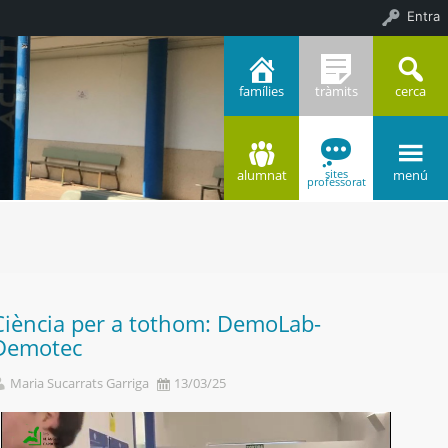
Entra
famílies
tràmits
cerca
alumnat
menú
sites
professorat
LNP 0x10b5fc3a
Ciència per a tothom: DemoLab-
Demotec
Maria Sucarrats Garriga
13/03/25