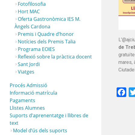
Fotofilosofia
Hort MAC
Oferta Gastronòmica IES M.
Àngels Cardona
Premis i Quadre d’honor
L’@ajci
Notícies dels Premis Talia
de Treb
Programa EOIES
gratuïte
Reflexió sobre la pràctica docent
mares, à
Sant Jordi
Ciutadel
Viatges
Procés Admissió
F
Informació matrícula
Pagaments
Llistes Alumnes
Suports d’aprenentatge i llibres de
text
Model d’ús dels suports