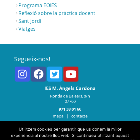
Programa EOIES
Reflexió sobre la pràctica docent
Sant Jordi
Viatges
Segueix-nos!
IES M. Àngels Cardona
Ronda de Balears, s/n
07760
971 38 01 66
mapa
|
contacte
Utilitzem cookies per garantir que us donem la millor
experiència al nostre lloc web. Si continueu utilitzant aquest