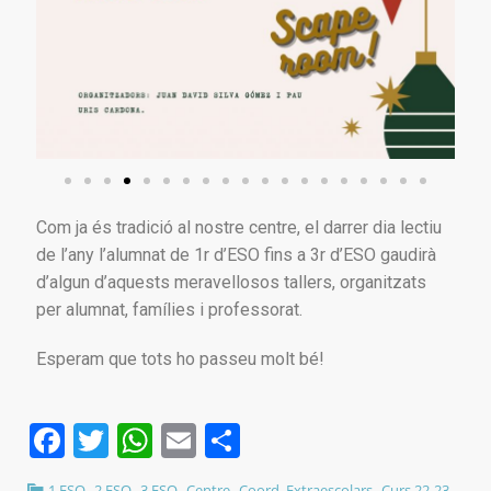
Com ja és tradició al nostre centre, el darrer dia lectiu
de l’any l’alumnat de 1r d’ESO fins a 3r d’ESO gaudirà
d’algun d’aquests meravellosos tallers, organitzats
per alumnat, famílies i professorat.
Esperam que tots ho passeu molt bé!
Facebook
Twitter
WhatsApp
Email
Comparteix
,
,
,
,
,
,
1 ESO
2 ESO
3 ESO
Centre
Coord. Extraescolars
Curs 22-23