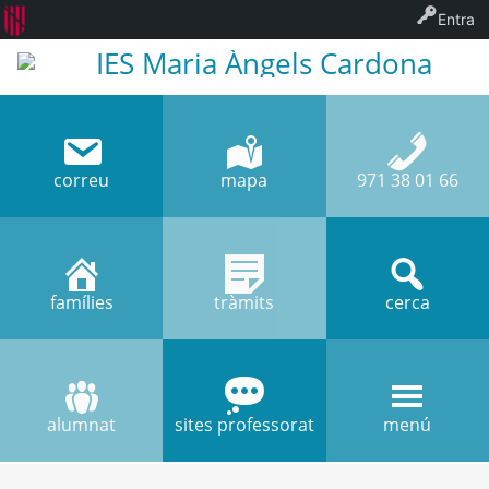
Entra
IES Maria Àngels Cardona
correu
mapa
971 38 01 66
famílies
tràmits
cerca
alumnat
sites professorat
menú