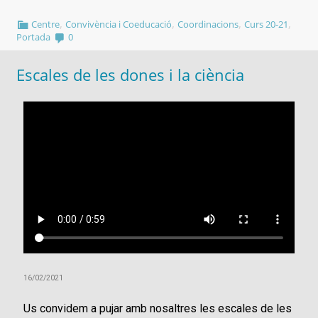
,
,
,
,
Centre
Convivència i Coeducació
Coordinacions
Curs 20-21
Portada
0
Escales de les dones i la ciència
16/02/2021
Us convidem a pujar amb nosaltres les escales de les