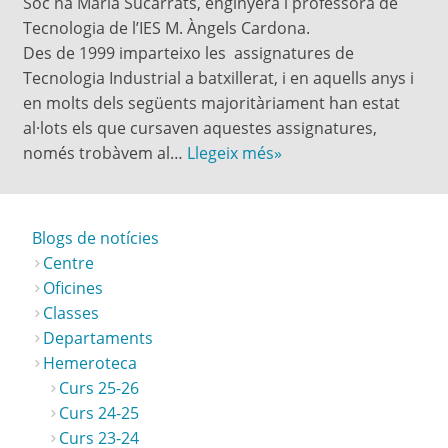
Sóc na Maria Sucarrats, enginyera i professora de
Tecnologia de l’IES M. Àngels Cardona.
Des de 1999 imparteixo les assignatures de
Tecnologia Industrial a batxillerat, i en aquells anys i
en molts dels següents majoritàriament han estat
al·lots els que cursaven aquestes assignatures,
només trobàvem al…
Llegeix més»
Blogs de notícies
Centre
Oficines
Classes
Departaments
Hemeroteca
Curs 25-26
Curs 24-25
Curs 23-24