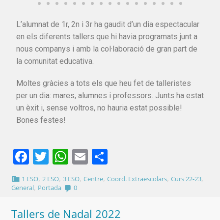
L’alumnat de 1r, 2n i 3r ha gaudit d’un dia espectacular
en els diferents tallers que hi havia programats junt a
nous companys i amb la col·laboració de gran part de
la comunitat educativa.
Moltes gràcies a tots els que heu fet de talleristes
per un dia: mares, alumnes i professors. Junts ha estat
un èxit i, sense voltros, no hauria estat possible!
Bones festes!
Facebook
Twitter
WhatsApp
Email
Comparteix
,
,
,
,
,
,
1 ESO
2 ESO
3 ESO
Centre
Coord. Extraescolars
Curs 22-23
,
General
Portada
0
Tallers de Nadal 2022