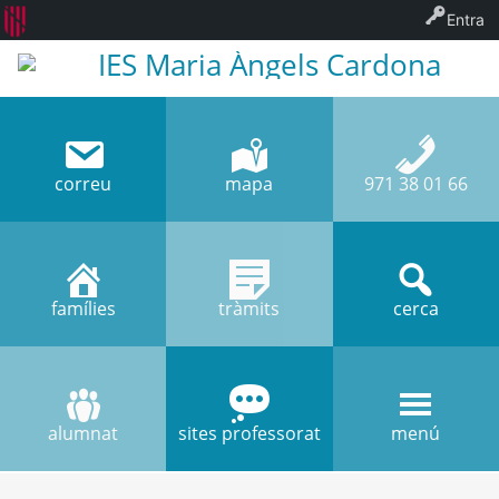
Entra
IES Maria Àngels Cardona
correu
mapa
971 38 01 66
famílies
tràmits
cerca
alumnat
sites professorat
menú