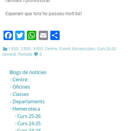
famílies i professorat.
Esperam que tots ho passeu molt bé!
Facebook
Twitter
WhatsApp
Email
Comparteix
,
,
,
,
,
,
1 ESO
2 ESO
3 ESO
Centre
Coord. Extraescolars
Curs 22-23
,
General
Portada
0
Blogs de notícies
Centre
Oficines
Classes
Departaments
Hemeroteca
Curs 25-26
Curs 24-25
Curs 23-24