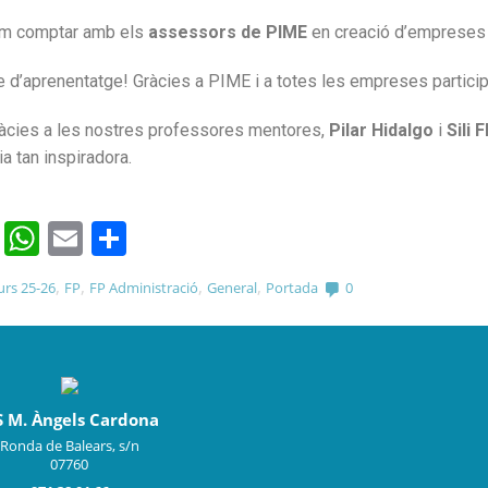
am comptar amb els
assessors de PIME
en creació d’empreses 
xe d’aprenentatge! Gràcies a PIME i a totes les empreses partici
àcies a les nostres professores mentores,
Pilar Hidalgo
i
Sili F
a tan inspiradora.
cebook
Twitter
WhatsApp
Email
Comparteix
,
,
,
,
urs 25-26
FP
FP Administració
General
Portada
0
S M. Àngels Cardona
Ronda de Balears, s/n
07760