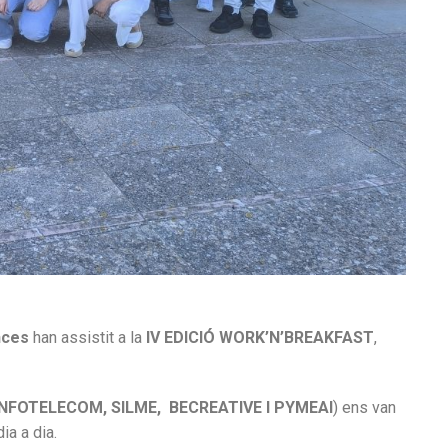
nces
han assistit a la
IV
EDICIÓ WORK’N’BREAKFAST
,
INFOTELECOM,
SILME,
BECREATIVE
I PYMEAI
) ens van
dia a dia.