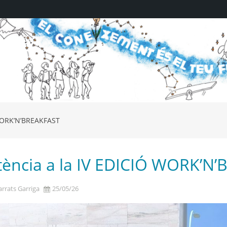
WORK’N’BREAKFAST
El coneixement (4)
tència a la IV EDICIÓ WORK’N
rrats Garriga
25/05/26