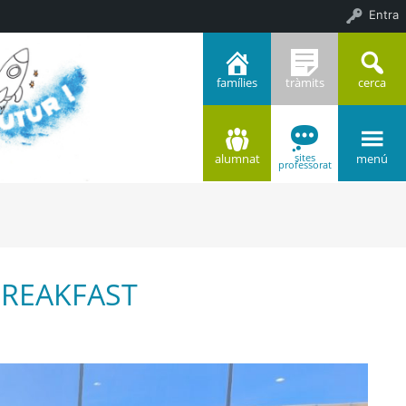
Entra
famílies
tràmits
cerca
alumnat
menú
sites
professorat
’BREAKFAST