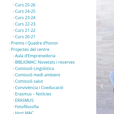
Curs 25-26
Curs 24-25
Curs 23-24
Curs 22-23
Curs 21-22
Opt
Opt
Op
Curs 20-21
Premis i Quadre d’honor
Projectes del centre
Aula d’Emprenedoria
BIBLIOMAC: Novetats i reserves
Comissió Lingüística
Comissió medi ambient
Comissió salut
Convivència i Coeducació
Erasmus – Notícies
ERASMUS
Fotofilosofia
Hort MAC