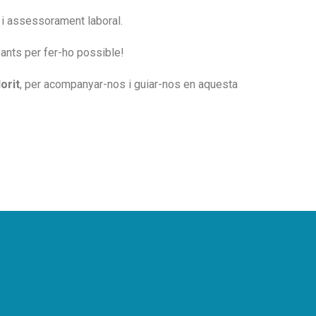
i assessorament laboral.
pants per fer-ho possible!
lorit
, per acompanyar-nos i guiar-nos en aquesta