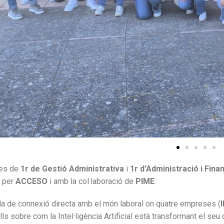
nes de
1r de Gestió Administrativa
i
1r d’Administració i Fina
t per
ACCESO
i amb la col·laboració de
PIME
.
da de connexió directa amb el món laboral on quatre empreses (
ulls sobre com la Intel·ligència Artificial està transformant el seu 