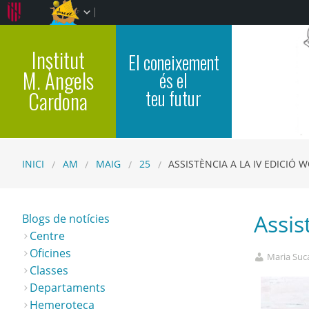
Institut
El coneixement
M. Àngels
és el
teu futur
Cardona
INICI
AM
MAIG
25
ASSISTÈNCIA A LA IV EDICIÓ 
Assis
Blogs de notícies
Centre
Oficines
Maria Suca
Classes
Departaments
Hemeroteca