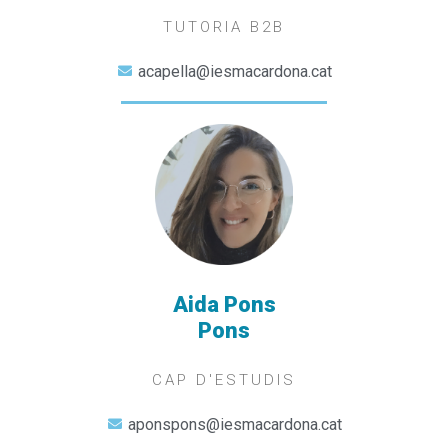
TUTORIA B2B
acapella@iesmacardona.cat
Aida Pons
Pons
CAP D'ESTUDIS
aponspons@iesmacardona.cat