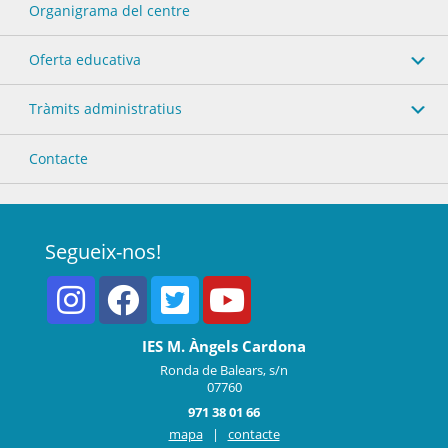
Organigrama del centre
Oferta educativa
Tràmits administratius
Contacte
Segueix-nos!
IES M. Àngels Cardona
Ronda de Balears, s/n
07760
971 38 01 66
mapa
|
contacte