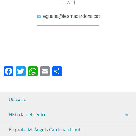
LLATÍ
eguaita@iesmacardona.cat
Facebook
Twitter
WhatsApp
Email
Comparteix
Ubicació
Història del centre
Biografia M. Àngels Cardona i Florit