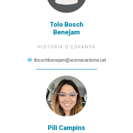
Tolo Bosch
Benejam
HISTÒRIA D'ESPANYA
tboschbenejam@iesmacardona.cat
Pili Campins