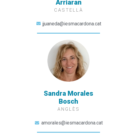
Arriaran
CASTELLÀ
jjuaneda@iesmacardona.cat
Sandra Morales
Bosch
ANGLÈS
amorales@iesmacardona.cat