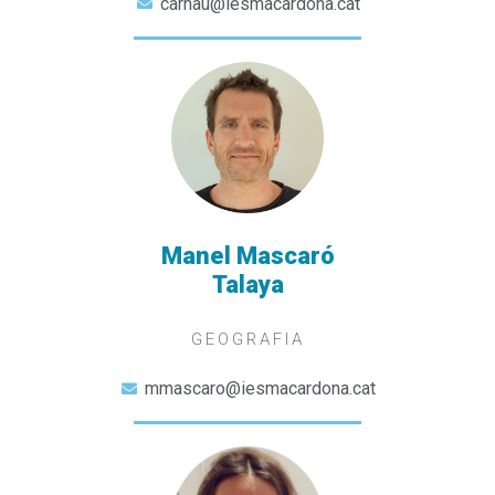
carnau@iesmacardona.cat
Manel Mascaró
Talaya
GEOGRAFIA
mmascaro@iesmacardona.cat