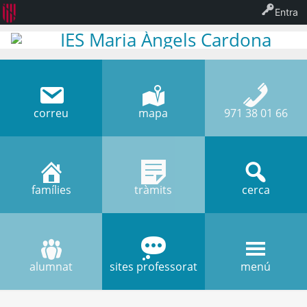
Entra
IES Maria Àngels Cardona
correu
mapa
971 38 01 66
famílies
tràmits
cerca
alumnat
sites professorat
menú