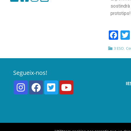
sostindrà 
prototips!
Fa
,
3 ESO
Ce
Segueix-nos!
IE