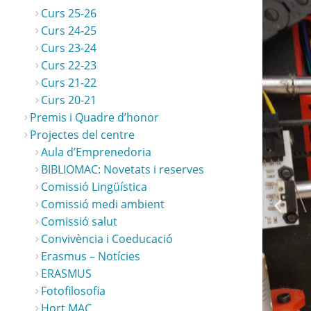
Curs 25-26
Curs 24-25
Curs 23-24
Curs 22-23
Curs 21-22
Opt
Opt
Op
Curs 20-21
Premis i Quadre d’honor
Projectes del centre
Aula d’Emprenedoria
BIBLIOMAC: Novetats i reserves
Comissió Lingüística
Comissió medi ambient
Comissió salut
Convivència i Coeducació
Erasmus – Notícies
ERASMUS
Fotofilosofia
Hort MAC