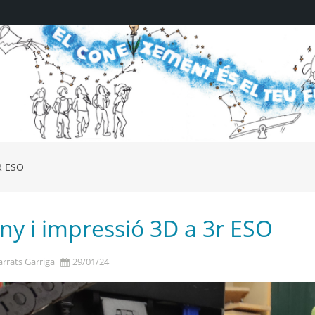
R ESO
El coneixement (4)
ny i impressió 3D a 3r ESO
rrats Garriga
29/01/24