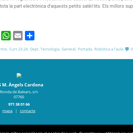
tota la part electrònica d’aquests petits satèl·lits. Els millors 
cebook
Twitter
WhatsApp
Email
Comparteix
,
,
,
,
,
ntre
Curs 23-24
Dept. Tecnologia
General
Portada
Robòtica a l'aula
0
S M. Àngels Cardona
Ronda de Balears, s/n
07760
971 38 01 66
mapa
|
contacte