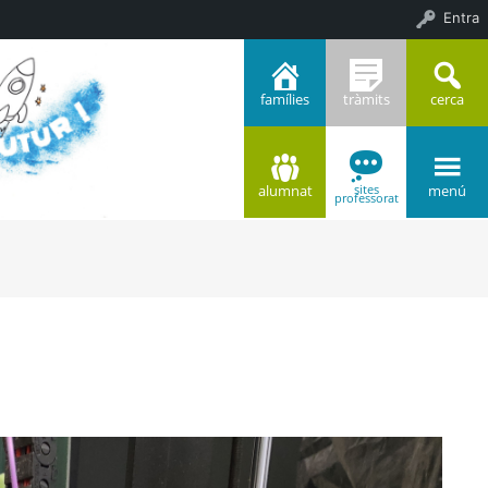
Entra
famílies
tràmits
cerca
alumnat
menú
sites
professorat