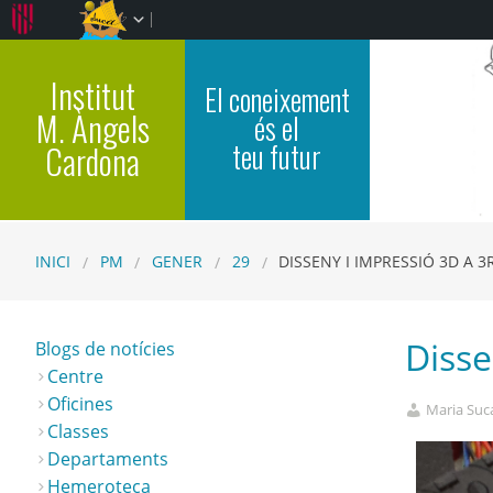
Institut
El coneixement
M. Àngels
és el
teu futur
Cardona
INICI
PM
GENER
29
DISSENY I IMPRESSIÓ 3D A 3
Disse
Blogs de notícies
Centre
Oficines
Maria Suca
Classes
Departaments
Hemeroteca