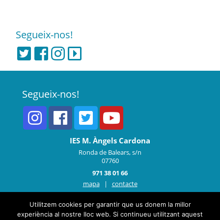
Segueix-nos!
Segueix-nos!
IES M. Àngels Cardona
Ronda de Balears, s/n
07760
971 38 01 66
mapa
|
contacte
Utilitzem cookies per garantir que us donem la millor
experiència al nostre lloc web. Si continueu utilitzant aquest