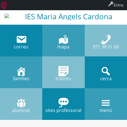
Entra
IES Maria Àngels Cardona
correu
mapa
971 38 01 66
famílies
tràmits
cerca
alumnat
sites professorat
menú