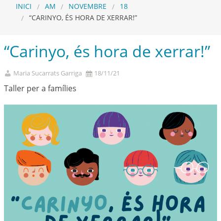
INICI
AM
NOVEMBRE
18
“CARINYO, ÉS HORA DE XERRAR!”
“Carinyo, és hora de xerrar!”
Maria Sucarrats Garriga
18/11/21
Taller per a famílies